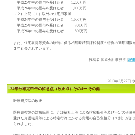
平成25年中の贈与を受けた者 1,200万円
平成26年中の贈与を受けた者 1,000万円
（２）上記（１）以外の住宅用家屋
平成24年中の贈与を受けた者 1,000万円
平成25年中の贈与を受けた者 700万円
平成26年中の贈与を受けた者 500万円
また、住宅取得等資金の贈与に係る相続時精算課税制度の特例の適用期限
３年延長されています。
投稿者
菅原会計事務所
|
記事
2013年2月27日
24年分確定申告の留意点（改正点）その4ー その他
医療費控除の改正
医療費控除の対象範囲に、介護福祉士等による喀痰吸引等及び一定の研修
受けた介護職員等による特定行為にかかる費用の自己負担分（１割）が加
られました。