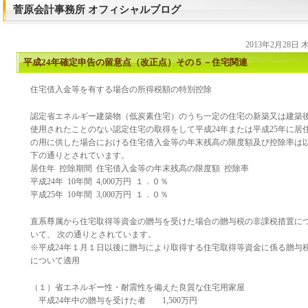
菅原会計事務所 オフィシャルブログ
2013年2月28日
平成24年確定申告の留意点（改正点）その５－住宅関連
住宅借入金等を有する場合の所得税額の特別控除
認定省エネルギー建築物（低炭素住宅）のうち一定の住宅の新築又は建築
使用されたことのない認定住宅の取得をして平成24年または平成25年に居
の用に供した場合における住宅借入金等の年末残高の限度額及び控除率は
下の通りとされています。
居住年 控除期間 住宅借入金等の年末残高の限度額 控除率
平成24年 10年間 4,000万円 １．０％
平成25年 10年間 3,000万円 １．０％
直系尊属から住宅取得等資金の贈与を受けた場合の贈与税の非課税措置に
いて、 次の通りとされています。
※平成24年１月１日以後に贈与により取得する住宅取得等資金に係る贈与
について適用
（１）省エネルギー性・耐震性を備えた良質な住宅用家屋
平成24年中の贈与を受けた者 1,500万円