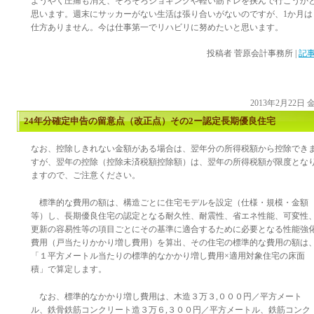
ようやく圧痛も消え、そろそろジョギングや軽い筋トレを挟んで行こうか
思います。週末にサッカーがない生活は張り合いがないのですが、1か月は
仕方ありません。今は仕事第一でリハビリに努めたいと思います。
投稿者
菅原会計事務所
|
記事
2013年2月22日
24年分確定申告の留意点（改正点）その2ー認定長期優良住宅
なお、控除しきれない金額がある場合は、翌年分の所得税額から控除でき
すが、翌年の控除（控除未済税額控除額）は、翌年の所得税額が限度とな
ますので、ご注意ください。
標準的な費用の額は、構造ごとに住宅モデルを設定（仕様・規模・金額
等）し、長期優良住宅の認定となる耐久性、耐震性、省エネ性能、可変性
更新の容易性等の項目ごとにその基準に適合するために必要となる性能強
費用（戸当たりかかり増し費用）を算出、その住宅の標準的な費用の額は
「１平方メートル当たりの標準的なかかり増し費用×適用対象住宅の床面
積」で算定します。
なお、標準的なかかり増し費用は、木造３万３,０００円／平方メート
ル、鉄骨鉄筋コンクリート造３万６,３００円／平方メートル、鉄筋コンク