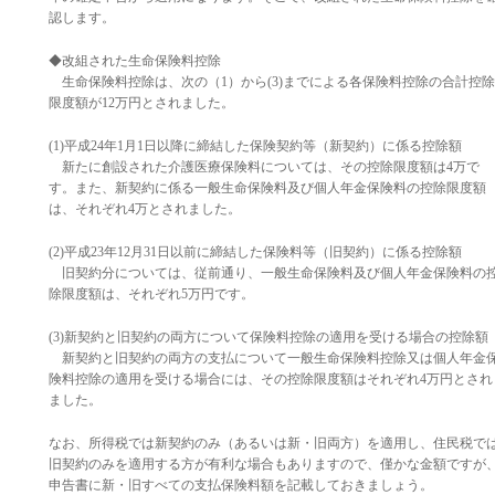
認します。
◆改組された生命保険料控除
生命保険料控除は、次の（1）から(3)までによる各保険料控除の合計控除
限度額が12万円とされました。
(1)平成24年1月1日以降に締結した保険契約等（新契約）に係る控除額
新たに創設された介護医療保険料については、その控除限度額は4万で
す。また、新契約に係る一般生命保険料及び個人年金保険料の控除限度額
は、それぞれ4万とされました。
(2)平成23年12月31日以前に締結した保険料等（旧契約）に係る控除額
旧契約分については、従前通り、一般生命保険料及び個人年金保険料の
除限度額は、それぞれ5万円です。
(3)新契約と旧契約の両方について保険料控除の適用を受ける場合の控除額
新契約と旧契約の両方の支払について一般生命保険料控除又は個人年金
険料控除の適用を受ける場合には、その控除限度額はそれぞれ4万円とされ
ました。
なお、所得税では新契約のみ（あるいは新・旧両方）を適用し、住民税で
旧契約のみを適用する方が有利な場合もありますので、僅かな金額ですが
申告書に新・旧すべての支払保険料額を記載しておきましょう。