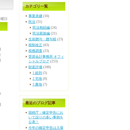
カテゴリ一覧
事業承継
(16)
 木曜日
民法
(51)
民法相続編
(24)
民法親族編
(21)
生前贈与・贈与税
(23)
税制改正
(63)
後
税務調査
(23)
住
菅原会計事務所 オフィ
以
シャルブログ
(253)
財産評価
(100)
1 総則
(5)
2 宅地
(0)
3 農地
(7)
つ
最近のブログ記事
税
国税庁：確定申告にお
いて誤りの多い事例を
公表！
今年の確定申告は入場