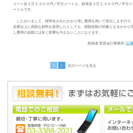
リート造３万３,０００円／平方メートル、鉄骨造３万３,０００円／平方メ
ートルです。
したがいまして、標準化されたかかり増し費用を用いて算出しますので
必要以上に高額な材料を使用したとしても、税額控除の対象となるかかり
し費用の金額には全く影響を与えないことになります。
投稿者
菅原会計事務所
|
記事
1
2
次のページを見る