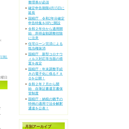
整理券が必須
確定申告期限4月15日に
延長
国税庁 令和2年分確定
申告特集をHPに開設
令和２年分から適用開
始 所得金額調整控除
に注意
が
住宅ローン完済による
抵当権抹消
国税庁 新型コロナウ
URL
ィルス対応等当面の措
置を改定
国税庁：年末調整手続
きの電子化に係るＦＡ
 水曜日
Ｑを公開！
令和２年７月から開
始 自筆証書遺言書保
管制度
国税庁：納税の猶予の
特例の適用で法令解釈
を
通達を公表！
え
月別アーカイブ