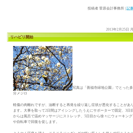
投稿者
菅原会計事務所
|
記事
2013年2月25日
リハビリ開始
写真は「善福寺緑地公園」でとった多
分メジロ
軽傷の肉離れですが、油断すると再発を繰り返し症状が悪化することがあ
ます。大事を取って2日間はアイシングしたうえにサポーターで固定、3日
からは風呂で温めマッサージにストレッチ、5日目から徐々にウォーキング
や自転車で回復を促します。