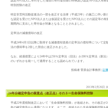
認定NPO法人に寄付をした場合の寄付金控除の特例及び認定NPO法人寄附
特別控除の改正
特定非営利活動促進法の一部を改正する法律（平成23年）の施工に伴い新
な認定を受けたNPO法人または仮認定を受けたNPO法人にその認定等の有
期間内に支出した寄付金が対象となることとされました。
定率法の減価償却の改正
平成24年4月1日以降に取得する減価償却資産の定率法の償却率について定
法の償却率を2倍した割合に改正されました。
なお、経過措置により24年中は250％定率法（旧法）か200％定率法（新法
のいずれかを統一して適用することも認められています。
投稿者
菅原会計事務所
|
記事
2013年2月26日
24年分確定申告の留意点（改正点）その３ー生命保険料控除
平成22年度税制改正において「生命保険料控除」が改組され、その改正が2
年の確定申告から適用になります。そこで、改組された生命保険料控除を