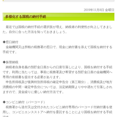
2019年11月8日 金曜日
多様化する国税の納付手続
最近では国税の納付手続の選択肢が増え、納税者の利便性が向上してきまし
た。自分に合った方法を知っておきましょう。
◆窓口納付
金融機関又は所轄の税務署の窓口で、現金に納付書を添えて国税を納付する
手続です。
◆振替納税
納税者自身名義の預貯金口座からの口座引落しにより、国税を納付する手続
です。利用に当たっては、事前に税務署及び希望する預貯金口座の金融機関へ
専用の依頼書を提出する必要があります。
申告所得税及び復興特別所得税の確定申告分（第三期分）、消費税及び地方
消費税の中間・確定申告分については、法定納期限よりやや遅れて引落しされ
ますので、資金繰りに優しい納付方法です。
◆コンビニ納付（バーコード）
税務署から送付又は交付されたコンビニ納付専用のバーコード付納付書を使
用し、コンビニエンスストアへ納付を委託することにより国税を納付する手続
です。