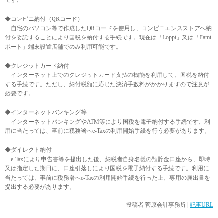
◆コンビニ納付（QRコード）
自宅のパソコン等で作成したQRコードを使用し、コンビニエンスストアへ納
付を委託することにより国税を納付する手続です。現在は「Loppi」又は「Fami
ポート」端末設置店舗でのみ利用可能です。
◆クレジットカード納付
インターネット上でのクレジットカード支払の機能を利用して、国税を納付
する手続です。ただし、納付税額に応じた決済手数料がかかりますので注意が
必要です。
◆インターネットバンキング等
インターネットバンキングやATM等により国税を電子納付する手続です。利
用に当たっては、事前に税務署へe-Taxの利用開始手続を行う必要があります。
◆ダイレクト納付
e-Taxにより申告書等を提出した後、納税者自身名義の預貯金口座から、即時
又は指定した期日に、口座引落しにより国税を電子納付する手続です。利用に
当たっては、事前に税務署へe-Taxの利用開始手続を行った上、専用の届出書を
提出する必要があります。
投稿者
菅原会計事務所
|
記事URL