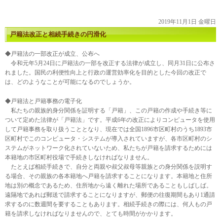
2019年11月1日 金曜日
戸籍法改正と相続手続きの円滑化
◆戸籍法の一部改正が成立、公布へ
令和元年5月24日に戸籍法の一部を改正する法律が成立し、同月31日に公布さ
れました。国民の利便性向上と行政の運営効率化を目的とした今回の改正で
は、どのようなことが可能になるのでしょうか。
◆戸籍法と戸籍事務の電子化
私たちの親族的身分関係を証明する「戸籍」、この戸籍の作成や手続き等に
ついて定めた法律が「戸籍法」です。平成6年の改正によりコンピュータを使用
して戸籍事務を取り扱うこととなり、現在では全国1896市区町村のうち1893市
区町村でこのコンピュータ・システムが導入されていますが、各市区町村のシ
ステムがネットワーク化されていないため、私たちが戸籍を請求するためには
本籍地の市区町村役場で手続きしなければなりません。
たとえば相続手続きで、自分と両親や叔父叔母等親族との身分関係を説明す
る場合、その親族の各本籍地へ戸籍を請求することになります。本籍地と住所
地は別の概念であるため、住所地から遠く離れた場所であることもしばしば。
遠隔地であれば郵送で請求することになりますが、郵便の往復期間もあり1通請
求するのに数週間を要することもあります。相続手続きの際には、何人もの戸
籍を請求しなければなりませんので、とても時間がかかります。