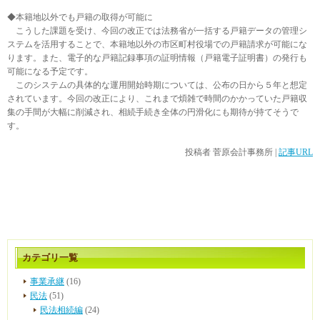
◆本籍地以外でも戸籍の取得が可能に
こうした課題を受け、今回の改正では法務省が一括する戸籍データの管理シ
ステムを活用することで、本籍地以外の市区町村役場での戸籍請求が可能にな
ります。また、電子的な戸籍記録事項の証明情報（戸籍電子証明書）の発行も
可能になる予定です。
このシステムの具体的な運用開始時期については、公布の日から５年と想定
されています。今回の改正により、これまで煩雑で時間のかかっていた戸籍収
集の手間が大幅に削減され、相続手続き全体の円滑化にも期待が持てそうで
す。
投稿者
菅原会計事務所
|
記事URL
カテゴリ一覧
事業承継
(16)
民法
(51)
民法相続編
(24)