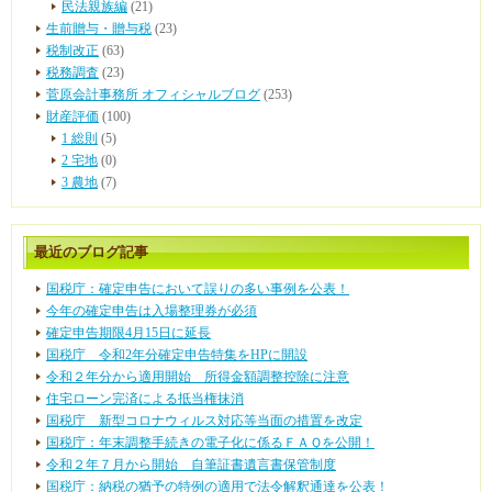
民法親族編
(21)
生前贈与・贈与税
(23)
税制改正
(63)
税務調査
(23)
菅原会計事務所 オフィシャルブログ
(253)
財産評価
(100)
1 総則
(5)
2 宅地
(0)
3 農地
(7)
最近のブログ記事
国税庁：確定申告において誤りの多い事例を公表！
今年の確定申告は入場整理券が必須
確定申告期限4月15日に延長
国税庁 令和2年分確定申告特集をHPに開設
令和２年分から適用開始 所得金額調整控除に注意
住宅ローン完済による抵当権抹消
国税庁 新型コロナウィルス対応等当面の措置を改定
国税庁：年末調整手続きの電子化に係るＦＡＱを公開！
令和２年７月から開始 自筆証書遺言書保管制度
国税庁：納税の猶予の特例の適用で法令解釈通達を公表！