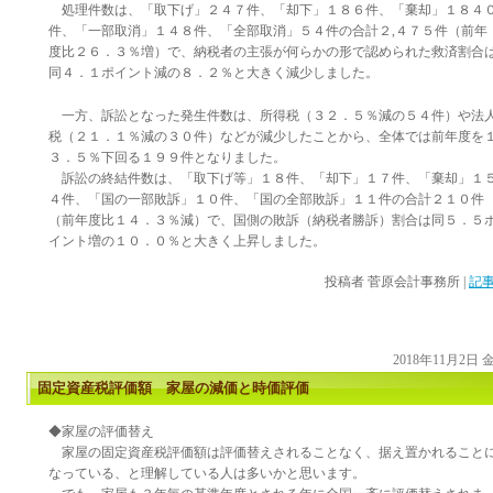
処理件数は、「取下げ」２４７件、「却下」１８６件、「棄却」１８４
件、「一部取消」１４８件、「全部取消」５４件の合計２,４７５件（前年
度比２６．３％増）で、納税者の主張が何らかの形で認められた救済割合
同４．１ポイント減の８．２％と大きく減少しました。
一方、訴訟となった発生件数は、所得税（３２．５％減の５４件）や法
税（２１．１％減の３０件）などが減少したことから、全体では前年度を
３．５％下回る１９９件となりました。
訴訟の終結件数は、「取下げ等」１８件、「却下」１７件、「棄却」１
４件、「国の一部敗訴」１０件、「国の全部敗訴」１１件の合計２１０件
（前年度比１４．３％減）で、国側の敗訴（納税者勝訴）割合は同５．５
イント増の１０．０％と大きく上昇しました。
投稿者
菅原会計事務所
|
記事
2018年11月2日
固定資産税評価額 家屋の減価と時価評価
◆家屋の評価替え
家屋の固定資産税評価額は評価替えされることなく、据え置かれること
なっている、と理解している人は多いかと思います。