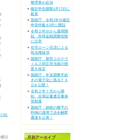
整理券が必須
確定申告期限4月15日に
延長
内
い
国税庁 令和2年分確定
申告特集をHPに開設
で
令和２年分から適用開
始 所得金額調整控除
の
に注意
で
住宅ローン完済による
と
抵当権抹消
せ
国税庁 新型コロナウ
ィルス対応等当面の措
置を改定
国税庁：年末調整手続
に
きの電子化に係るＦＡ
Ｑを公開！
書
令和２年７月から開
始 自筆証書遺言書保
正
管制度
国税庁：納税の猶予の
特例の適用で法令解釈
URL
通達を公表！
 金曜日
月別アーカイブ