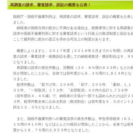
再調査の請求、審査請求、訴訟の概要を公表！
国税庁・国税不服審判所は、再調査の請求、審査請求、訴訟の概要を公表
ました。
納税者が国税当局の処分に不満がある場合は、税務署等に対する再調査
請求や国税不服審判所に対する審査請求という行政上の救済制度と訴訟を
こして裁判所に処分の是正を求める司法上の制度があります。
概要によりますと、２０１７年度（２０１８年３月までの１年間）の再
査の請求・審査請求・税務訴訟を通しての納税者救済・勝訴割合は９．９
となりました。
再調査の請求の発生件数は、消費税（３０．８％増の６３３件）などの
目が増加したことから、全体では前年度から８．４％増の１,８１４件とな
りました。
処理件数は、「取下げ等」２０８件、「却下」２００件、「棄却」１,１
０５件、「一部取消」１７３件、「全部取消」４０件の合計１,７２６件
（前年度比４．４％減）で、納税者の主張が一部でも認められたのは計２
３件、処理件数全体に占める割合（救済割合）は前年度を５．５ポイント
回る１２．３％となりました。
また、国税不服審判所への審査請求の発生件数は、申告所得税等（６３
１％増の９１０件）などほとんどの税目が増加したことから、全体では前
度から１８．７％増の２,９５３件となりました。