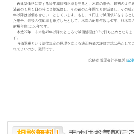
再建築価格に乗ずる経年減価補正率を見ると、木造の場合、最初の１年
過後の１月１日の時に２割減価し、その後の25年間で６割減価し、その後2
年以降は減価させない、としています。もし、１円まで減価償却をすると
た場合、最後の償却率を維持したとして、木造の耐用年数は47年、非木造
耐用年数は156年です。
木造27年、非木造45年以降のところで減価処理は0.2で打ち止めとなりま
す。
時価課税という法律規定の原理を支える適正時価の評価方式は果たして
れでよいのか、疑問です。
投稿者
菅原会計事務所
|
記事