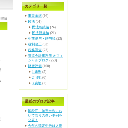
カテゴリ一覧
事業承継
(16)
 金曜日
民法
(51)
民法相続編
(24)
民法親族編
(21)
生前贈与・贈与税
(23)
、
税制改正
(63)
り
税務調査
(23)
菅原会計事務所 オフィ
人
シャルブログ
(253)
財産評価
(100)
続
1 総則
(5)
2 宅地
(0)
る
3 農地
(7)
最近のブログ記事
、
国税庁：確定申告にお
き
いて誤りの多い事例を
見
公表！
今年の確定申告は入場