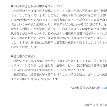
◆相続手続きと相続税申告をスムーズに
相続税の申告は被相続人が死亡したことを知った日の翌日から10か月以
に行うことになっています。ところが、相続財産の把握や財産分割には思
のほか時間がかかるものです。自筆証書遺言があった場合でも家庭裁判所
検認という手続きが必要になり、最低でも1か月はかかるのが現状です。保
管制度を利用すると検認は不要ですし、自筆証書遺言で財産目録と遺言者
意思表示が分かりますので、相続手続きと相続税申告書作成がスムーズに
きると期待されます。なお、保管制度の施行日は今後政令で定められるこ
になりますが、施行前には法務局に遺言書の保管を申請することはできま
んのでご注意ください。
◆遺言書の方式緩和
現民法では自筆証書遺言は全文を自筆する必要がありますが、民法改正
よりパソコンで作成した財産目録、通帳のコピー、登記事項証明書等の自
によらない財産目録を別途添付することが可能となります。
財産目録には遺言者の署名押印を行うことで偽造を防止します。この改
は平成31年1月13日から施行されます。
投稿者
菅原会計事務所
|
記事
2018年11月16日