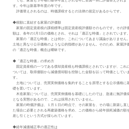
でも、家屋も３年毎の基準年度とされる年に全国一斉に評価替えされま
す。今年は新基準年度の年です。
評価替えされるのは、時価課税するとの法律の規定があるからです。
◆税額に直結する家屋の評価額
家屋の固定資産税の課税標準は固定資産税評価額そのものです。その評
額は、各年の1月1日の価格とされ、それは「適正な時価」とされています
家屋の「適正な時価」とは何か、これについてあまり議論がありません
土地と異なり公示価格のような公的指標がありません。そのため、家屋評
の「適正な時価」概念は曖昧です。
◆「適正な時価」の求め方
固定資産税の一つである償却資産税も時価課税とされていますが、これ
ついては、取得価額から減価償却額を控除した金額を以って時価としてい
す。
土地については、売買実例価格を集約することを原理とする公示価格に
礎を置いています。
木造家屋については、売買実例価格を基礎にしたのでは、急速に無評価
となる実態があるので、これは採用されていません。
家屋の時価評価は、１月１日の時点で、その家屋を、その場に新築し直
た場合に必要とされる再建築価格を求め、この価格から経年損耗減価の額
差し引くという方式が採られています。
◆経年減価補正率の適正性は