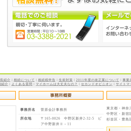
長紹介
|
相続について
|
相続税申告
|
生前対策
|
2011年度の改正案について
|
事業
例紹介
|
よくある質問
|
マイホームは大丈夫なの？
|
セカンドオピニオン
|
サイトマ
東京都・神奈
事務所名
菅原会計事務所
中野区・新宿
所在地
〒165-0026 中野区新井2-32-5 ピ
杉並区・豊島
ア中野新井Ⅱ－11