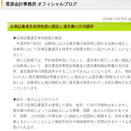
菅原会計事務所 オフィシャルブログ
2018年11月30日
自筆証書遺言保管制度の新設と遺言書の方式緩和
◆自筆証書遺言保管制度の新設
平成30年7月6日、法務局における遺言書の保管等に関する法律が成立し
法務局において自筆証書遺言を保管する制度が新たに設けられることとな
ました。
新たな制度では、予め保管申請しておくと、遺言者が死亡した後に相続
が法務局において、遺言書保管事実証明書及び遺言書情報証明書の交付請
求、遺言書原本の閲覧請求をすることができるようになります。また、相
人の1人に遺言書情報証明書を交付した場合または遺言書の閲覧をさせた場
合には、法務局から他の相続人等に遺言書が保管されている旨が通知され
ことになります。
◆紛失・改ざんなどのリスク
自宅で自筆証書遺言を保管した場合、紛失・亡失の可能性がありますし
遺言書の内容によっては相続人による廃棄、隠匿、改ざんの恐れがありま
す。実際、その内容に不満を持った相続人が意図的に廃棄する、内容を書
換えるといったことにより相続手続きや相続税申告に支障が出るケースも
受けられます。