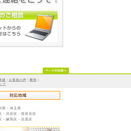
承継
|
お客様の声
|
費用
|
ップ
川県・埼玉県
区・渋谷区・世田谷区
区・練馬区・目黒区