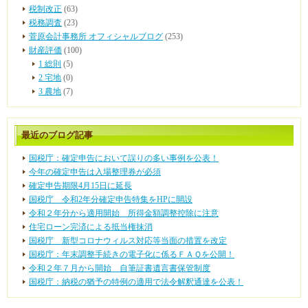
税制改正
(63)
税務調査
(23)
菅原会計事務所 オフィシャルブログ
(253)
財産評価
(100)
1 総則
(5)
2 宅地
(0)
3 農地
(7)
最近のブログ記事
国税庁：確定申告において誤りの多い事例を公表！
今年の確定申告は入場整理券が必須
確定申告期限4月15日に延長
国税庁 令和2年分確定申告特集をHPに開設
令和２年分から適用開始 所得金額調整控除に注意
住宅ローン完済による抵当権抹消
国税庁 新型コロナウィルス対応等当面の措置を改定
国税庁：年末調整手続きの電子化に係るＦＡＱを公開！
令和２年７月から開始 自筆証書遺言書保管制度
国税庁：納税の猶予の特例の適用で法令解釈通達を公表！