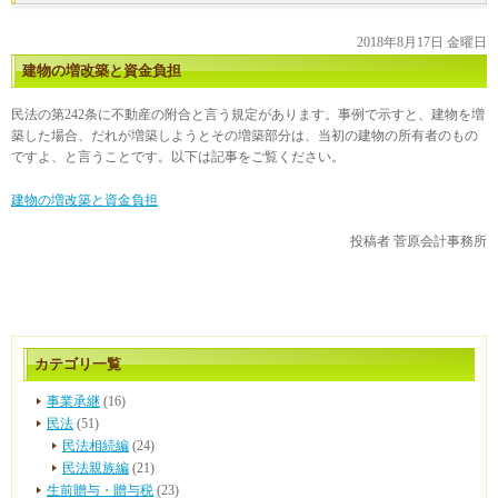
2018年8月17日 金曜日
建物の増改築と資金負担
民法の第242条に不動産の附合と言う規定があります。事例で示すと、建物を増
築した場合、だれが増築しようとその増築部分は、当初の建物の所有者のもの
ですよ、と言うことです。以下は記事をご覧ください。
建物の増改築と資金負担
投稿者
菅原会計事務所
カテゴリ一覧
事業承継
(16)
民法
(51)
民法相続編
(24)
民法親族編
(21)
生前贈与・贈与税
(23)