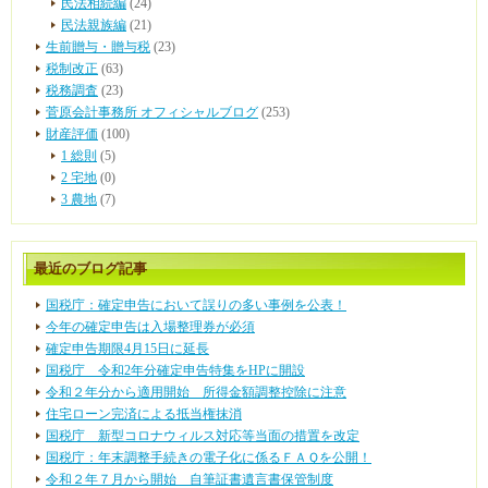
民法相続編
(24)
民法親族編
(21)
生前贈与・贈与税
(23)
税制改正
(63)
税務調査
(23)
菅原会計事務所 オフィシャルブログ
(253)
財産評価
(100)
1 総則
(5)
2 宅地
(0)
3 農地
(7)
最近のブログ記事
国税庁：確定申告において誤りの多い事例を公表！
今年の確定申告は入場整理券が必須
確定申告期限4月15日に延長
国税庁 令和2年分確定申告特集をHPに開設
令和２年分から適用開始 所得金額調整控除に注意
住宅ローン完済による抵当権抹消
国税庁 新型コロナウィルス対応等当面の措置を改定
国税庁：年末調整手続きの電子化に係るＦＡＱを公開！
令和２年７月から開始 自筆証書遺言書保管制度