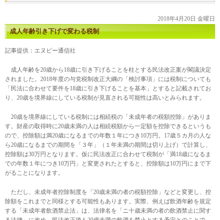
2018年4月20日 金曜日
成人年齢引き下げで変わる税制
記事提供：エヌピー通信社
成人年齢を20歳から18歳に引き下げることを柱とする民法改正案が閣議決定
されました。2018年度の与党税制改正大綱の「検討事項」には税制についても
「民法に合わせて要件を18歳に引き下げることを基本」とすると記載されてお
り、20歳を境界線にしている税制が見直される可能性は高いとみられます。
20歳を境界線にしている税制には相続税の「未成年者の税額控除」がありま
す。財産の取得時に20歳未満の人は相続税額から一定額を控除できるというも
ので、控除額は満20歳になるまでの年数１年につき10万円。17歳５カ月の人な
ら20歳になるまでの期間を「３年」（１年未満の期間は切り上げ）で計算し、
控除額は30万円となります。仮に民法改正に合わせて税制が「満18歳になるま
での年数１年につき10万円」と変更されたとすると、控除額は10万円にまで下
がることになります。
ただし、未成年者控除制度を「20歳未満の者の税額控除」などと変更し、控
除額をこれまでと同様とする可能性もあります。実際、例えば飲酒年齢を規定
する「未成年者飲酒禁止法」は、法律名を「ニ十歳未満の者の飲酒禁止に関す
る法律」に改め、民法改正後も20歳未満の飲酒を禁止とする予定とのことで