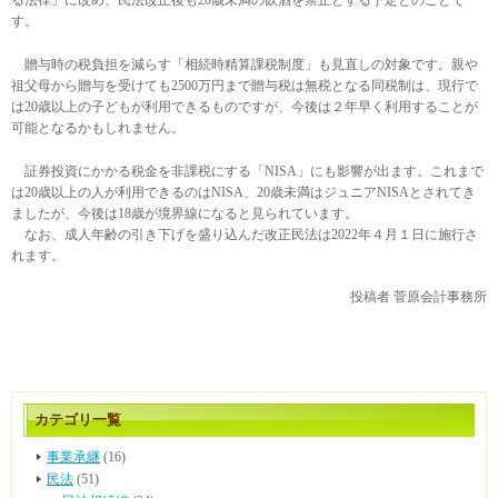
す。
贈与時の税負担を減らす「相続時精算課税制度」も見直しの対象です。親や
祖父母から贈与を受けても2500万円まで贈与税は無税となる同税制は、現行で
は20歳以上の子どもが利用できるものですが、今後は２年早く利用することが
可能となるかもしれません。
証券投資にかかる税金を非課税にする「NISA」にも影響が出ます。これまで
は20歳以上の人が利用できるのはNISA、20歳未満はジュニアNISAとされてき
ましたが、今後は18歳が境界線になると見られています。
なお、成人年齢の引き下げを盛り込んだ改正民法は2022年４月１日に施行さ
れます。
投稿者
菅原会計事務所
カテゴリ一覧
事業承継
(16)
民法
(51)