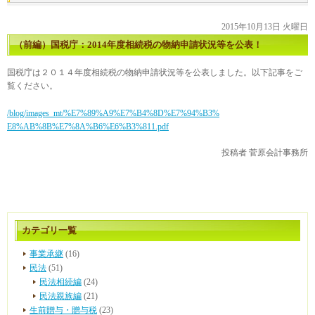
2015年10月13日 火曜日
（前編）国税庁：2014年度相続税の物納申請状況等を公表！
国税庁は２０１４年度相続税の物納申請状況等を公表しました。以下記事をご
覧ください。
/blog/images_mt/%E7%89%A9%E7%B4%8D%E7%94%B3%
E8%AB%8B%E7%8A%B6%E6%B3%811.pdf
投稿者
菅原会計事務所
カテゴリ一覧
事業承継
(16)
民法
(51)
民法相続編
(24)
民法親族編
(21)
生前贈与・贈与税
(23)