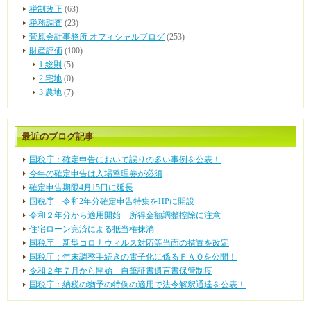
税制改正
(63)
税務調査
(23)
菅原会計事務所 オフィシャルブログ
(253)
財産評価
(100)
1 総則
(5)
2 宅地
(0)
3 農地
(7)
最近のブログ記事
国税庁：確定申告において誤りの多い事例を公表！
今年の確定申告は入場整理券が必須
確定申告期限4月15日に延長
国税庁 令和2年分確定申告特集をHPに開設
令和２年分から適用開始 所得金額調整控除に注意
住宅ローン完済による抵当権抹消
国税庁 新型コロナウィルス対応等当面の措置を改定
国税庁：年末調整手続きの電子化に係るＦＡＱを公開！
令和２年７月から開始 自筆証書遺言書保管制度
国税庁：納税の猶予の特例の適用で法令解釈通達を公表！