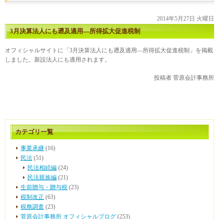
2014年5月27日 火曜日
3月決算法人にも遡及適用―所得拡大促進税制
オフィシャルサイトに「3月決算法人にも遡及適用―所得拡大促進税制」を掲載
しました。新設法人にも適用されます。
投稿者
菅原会計事務所
カテゴリ一覧
事業承継
(16)
民法
(51)
民法相続編
(24)
民法親族編
(21)
生前贈与・贈与税
(23)
税制改正
(63)
税務調査
(23)
菅原会計事務所 オフィシャルブログ
(253)