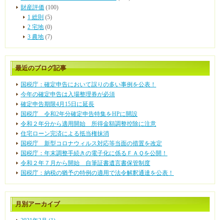
財産評価
(100)
1 総則
(5)
2 宅地
(0)
3 農地
(7)
最近のブログ記事
国税庁：確定申告において誤りの多い事例を公表！
今年の確定申告は入場整理券が必須
確定申告期限4月15日に延長
国税庁 令和2年分確定申告特集をHPに開設
令和２年分から適用開始 所得金額調整控除に注意
住宅ローン完済による抵当権抹消
国税庁 新型コロナウィルス対応等当面の措置を改定
国税庁：年末調整手続きの電子化に係るＦＡＱを公開！
令和２年７月から開始 自筆証書遺言書保管制度
国税庁：納税の猶予の特例の適用で法令解釈通達を公表！
月別アーカイブ