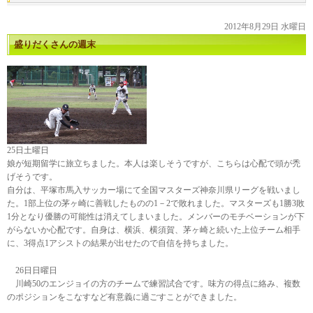
2012年8月29日 水曜日
盛りだくさんの週末
25日土曜日
娘が短期留学に旅立ちました。本人は楽しそうですが、こちらは心配で頭が禿
げそうです。
自分は、平塚市馬入サッカー場にて全国マスターズ神奈川県リーグを戦いまし
た。1部上位の茅ヶ崎に善戦したものの1－2で敗れました。マスターズも1勝3敗
1分となり優勝の可能性は消えてしまいました。メンバーのモチベーションが下
がらないか心配です。自身は、横浜、横須賀、茅ヶ崎と続いた上位チーム相手
に、3得点1アシストの結果が出せたので自信を持ちました。
26日日曜日
川崎50のエンジョイの方のチームで練習試合です。味方の得点に絡み、複数
のポジションをこなすなど有意義に過ごすことができました。