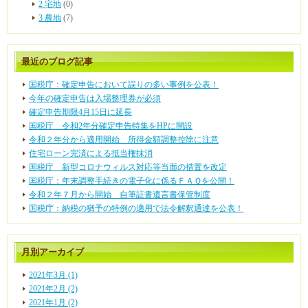
2 宅地
(0)
3 農地
(7)
最近のブログ記事
国税庁：確定申告において誤りの多い事例を公表！
今年の確定申告は入場整理券が必須
確定申告期限4月15日に延長
国税庁 令和2年分確定申告特集をHPに開設
令和２年分から適用開始 所得金額調整控除に注意
住宅ローン完済による抵当権抹消
国税庁 新型コロナウィルス対応等当面の措置を改定
国税庁：年末調整手続きの電子化に係るＦＡＱを公開！
令和２年７月から開始 自筆証書遺言書保管制度
国税庁：納税の猶予の特例の適用で法令解釈通達を公表！
月別アーカイブ
2021年3月 (1)
2021年2月 (2)
2021年1月 (2)