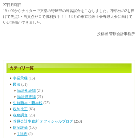
27日月曜日
19：00からナイターで支部の野球部の練習試合をこなしました。2回3分の2を投
げて失点1・自責点ゼロで勝利投手！！！9月の東京税理士会野球大会に向けて
いい準備ができました。
投稿者
菅原会計事務所
カテゴリ一覧
事業承継
(16)
民法
(51)
民法相続編
(24)
民法親族編
(21)
生前贈与・贈与税
(23)
税制改正
(63)
税務調査
(23)
菅原会計事務所 オフィシャルブログ
(253)
財産評価
(100)
1 総則
(5)