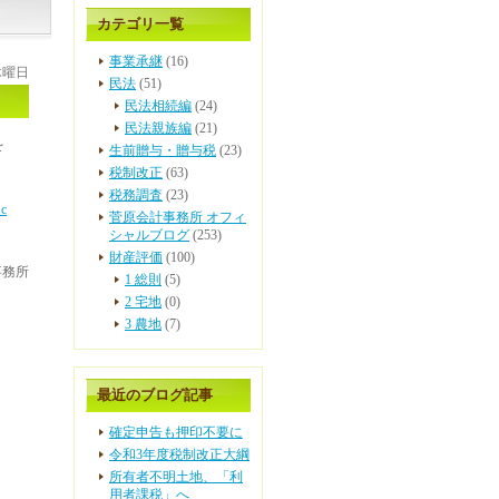
カテゴリ一覧
事業承継
(16)
 木曜日
民法
(51)
民法相続編
(24)
民法親族編
(21)
を
生前贈与・贈与税
(23)
税制改正
(63)
税務調査
(23)
.c
菅原会計事務所 オフィ
シャルブログ
(253)
財産評価
(100)
事務所
1 総則
(5)
2 宅地
(0)
3 農地
(7)
最近のブログ記事
確定申告も押印不要に
令和3年度税制改正大綱
所有者不明土地、「利
用者課税」へ