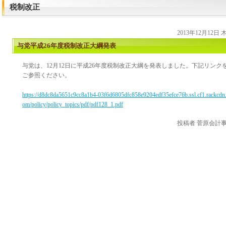
税制改正
2013年12月12日
与党平成26年度税制改正大綱発表
与党は、12月12日に平成26年度税制改正大綱を発表しました。下記リンク
ご参照ください。
https://d8dc8da5651c9cc8a1b4-03f6d6805dfc858e9204edf35efce76b.ssl.cf1.rackcdn
om/policy/policy_topics/pdf/pdf128_1.pdf
投稿者
菅原会計