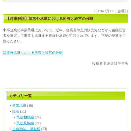
2017年3月17日 金曜日
【時事解説】親族外承継における所有と経営の分離
中小企業の事業承継においては、近年、従業員や主力販売先などから後継経営
者を選定して事業を承継する親族外承継が注目されています。下記の記事をご
覧ください。
親族外承継における所有と経営の分離
投稿者
菅原会計事務所
カテゴリ一覧
事業承継
(16)
民法
(51)
民法相続編
(24)
民法親族編
(21)
生前贈与・贈与税
(23)