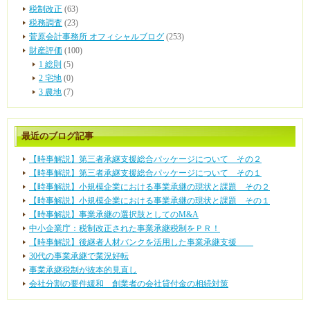
税制改正
(63)
税務調査
(23)
菅原会計事務所 オフィシャルブログ
(253)
財産評価
(100)
1 総則
(5)
2 宅地
(0)
3 農地
(7)
最近のブログ記事
【時事解説】第三者承継支援総合パッケージについて その２
【時事解説】第三者承継支援総合パッケージについて その１
【時事解説】小規模企業における事業承継の現状と課題 その２
【時事解説】小規模企業における事業承継の現状と課題 その１
【時事解説】事業承継の選択肢としてのM&A
中小企業庁：税制改正された事業承継税制をＰＲ！
【時事解説】後継者人材バンクを活用した事業承継支援
30代の事業承継で業況好転
事業承継税制が抜本的見直し
会社分割の要件緩和 創業者の会社貸付金の相続対策